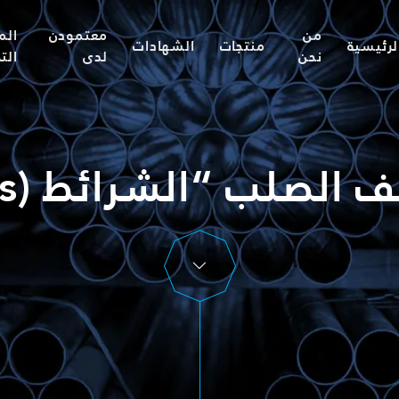
من
معتمودن
الم
لرئيسية
منتجات
الشهادات
نحن
لدى
الت
لصلب “الشرائط (Skelps)”