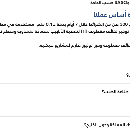
ة أساس عملنا
رعة.
مورد معدات نفطية – الجبيل: توفير لفائف مقطوعة HR لتغطية الأنابيب بسم
 لفائف مقطوعة وفق توثيق صارم لمشاريع هيكلية.