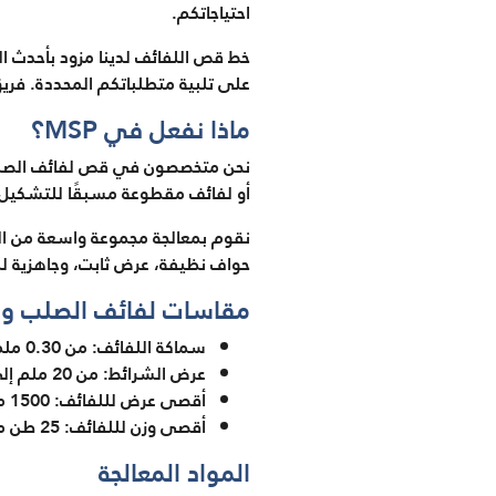
احتياجاتكم.
خط قص اللفائف لدينا مزود بأحدث ال
على تلبية متطلباتكم المحددة. فريق 
ماذا نفعل في MSP؟
أو لفائف مقطوعة مسبقًا للتشكيل، ف
حواف نظيفة، عرض ثابت، وجاهزية ل
مقاسات لفائف الصلب وا
سماكة اللفائف: من 0.30 ملم إلى 6.00 ملم
عرض الشرائط: من 20 ملم إلى 600 ملم
أقصى عرض لللفائف: 1500 ملم
أقصى وزن لللفائف: 25 طن متري
المواد المعالجة