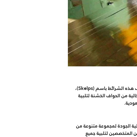
قص لفائف الصلب هو عملية تقسيم لفائف الفولاذ العريضة إلى شرائط أضيق بدقة مقاسات محددة. تُعرف هذه الشرائط باسم (Skelps)،
لفائف عالية السرعة وخالية من الحواف الخشنة لتلبية
عودية.
فائف الصلب عالية الجودة لمجموعة متنوعة من
ن المتخصصين لتلبية جميع