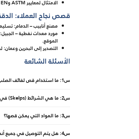
الامتثال لمعايير ASTM وEN وSASO حسب الحاجة
قصص نجاح العملاء: الدق
مصنع أنابيب – الدمام: تسليم 300 طن من الشرائط خلال 7 أيام بدقة ±0.1 ملم، مستخدمة في مطاحن ERW عالية الس
الموقع.
التصدير إلى البحرين وعمان:
الأسئلة الشائعة
س1: ما استخدام قص لفائف الصلب؟
س2: ما هي الشرائط (Skelps) في صناعة الصلب؟
س3: ما المواد التي يمكن قصها؟
س4: هل يتم التوصيل في جميع أنحاء المملكة ودول الخليج؟