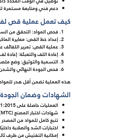
توصيل في الوقت المحدد داخ
دعم فني ومتابعة مستمرة لل
كيف تعمل عملية قص لفائف
فحص المواد: التحقق من السما
إعداد خط القص: معايرة الما
عملية القص: تمرير اللفائف ع
إعادة اللف والتعبئة: إعادة
التسمية والتوثيق: وضع ملصقا
فحص الجودة النهائي والشحن: اعتماد المنتج م
هذه العملية تضمن أقل هدر للمواد 
الشهادات وضمان الجودة
العمليات حاصلة على ISO 9001:2015
شهادات اختبار المصنع (MTC) لكل طلب
تتبع كامل للمواد من المصدر
اختبارات الشد والصلابة داخليًا
إمكانية التفتيش من طرف ثال