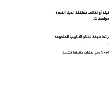
ة أو لفائف مجلفنة، لدينا القدرة
لمواصفات.
خصصة (Skelps). سواء كنتم بحاجة إلى شرائط ضيقة لإنتاج الأنابيب الملحومة
نقوم بمعالجة مجموعة واسعة من المواد، من لفائف مدرفلة على الساخن إلى المجلفنة، لإنتاج شرائط وSkelps بمواصفات دقيقة تشمل