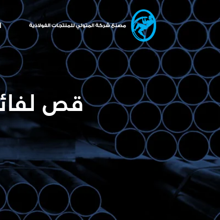
ا
قص لفائف ا