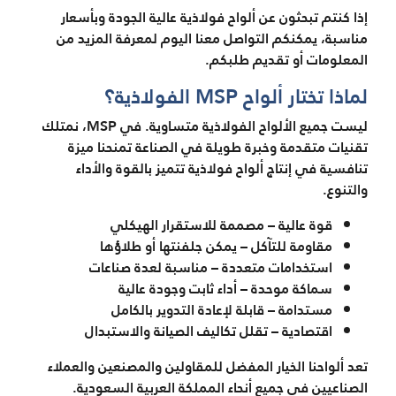
إذا كنتم تبحثون عن ألواح فولاذية عالية الجودة وبأسعار
مناسبة، يمكنكم التواصل معنا اليوم لمعرفة المزيد من
المعلومات أو تقديم طلبكم.
لماذا تختار ألواح MSP الفولاذية؟
ليست جميع الألواح الفولاذية متساوية. في MSP، نمتلك
تقنيات متقدمة وخبرة طويلة في الصناعة تمنحنا ميزة
تنافسية في إنتاج ألواح فولاذية تتميز بالقوة والأداء
والتنوع.
قوة عالية – مصممة للاستقرار الهيكلي
مقاومة للتآكل – يمكن جلفنتها أو طلاؤها
استخدامات متعددة – مناسبة لعدة صناعات
سماكة موحدة – أداء ثابت وجودة عالية
مستدامة – قابلة لإعادة التدوير بالكامل
اقتصادية – تقلل تكاليف الصيانة والاستبدال
تعد ألواحنا الخيار المفضل للمقاولين والمصنعين والعملاء
الصناعيين في جميع أنحاء المملكة العربية السعودية.