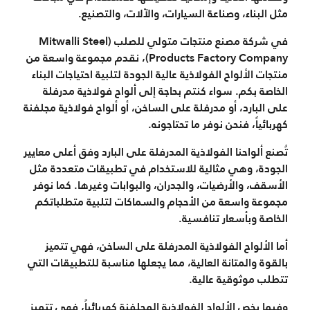
مثل البناء، وصناعة السيارات، والآلات، والتصنيع.
في شركة مصنع منتجات متولي للصلب (Mitwalli Steel
Products Factory Company)، نقدم مجموعة واسعة من
منتجات الألواح الفولاذية عالية الجودة لتلبية احتياجات البناء
الخاصة بكم. سواء كنتم بحاجة إلى ألواح فولاذية مدرفلة
على البارد، أو مدرفلة على الساخن، أو ألواح فولاذية مجلفنة
كهربائياً، فنحن نوفر ما تحتاجونه.
تُصنع ألواحنا الفولاذية المدرفلة على البارد وفق أعلى معايير
الجودة، وهي مثالية للاستخدام في تطبيقات متعددة مثل
الأسقف، والأرضيات، والجدران، والبوابات وغيرها. كما نوفر
مجموعة واسعة من الأحجام والسماكات لتلبية متطلباتكم
الخاصة وبأسعار تنافسية.
أما الألواح الفولاذية المدرفلة على الساخن، فهي تتميز
بالقوة والمتانة العالية، مما يجعلها مناسبة للتطبيقات التي
تتطلب موثوقية عالية.
وفيما يخص الألواح الفولاذية المجلفنة كهربائياً، فهي تتميز