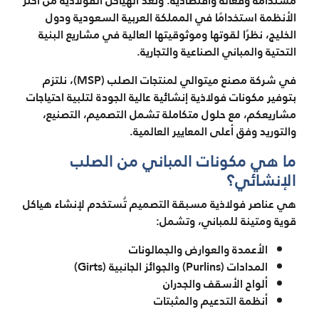
مستدامة وفعالة واقتصادية. وتُعد الهياكل الفولاذية من أكثر
الأنظمة استخدامًا في المملكة العربية السعودية ودول
الخليج، نظرًا لقوتها وموثوقيتها العالية في مشاريع البنية
التحتية والمباني الصناعية والتجارية.
في شركة مصنع ميتوالي لمنتجات الصلب (MSP)، نلتزم
بتوفير مكونات فولاذية إنشائية عالية الجودة لتلبية احتياجات
مشاريعكم، مع حلول متكاملة تشمل التصميم، التصنيع،
والتوريد وفق أعلى المعايير العالمية.
ما هي مكونات المباني من الصلب
الإنشائي؟
هي عناصر فولاذية مسبقة التصميم تُستخدم لإنشاء هياكل
قوية ومتينة للمباني، وتشمل:
الأعمدة والعوارض والجمالونات
المدادات (Purlins) والجوائز الجانبية (Girts)
ألواح الأسقف والجدران
أنظمة التدعيم والمثبتات