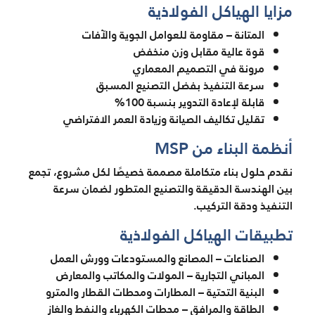
مزايا الهياكل الفولاذية
المتانة – مقاومة للعوامل الجوية والآفات
قوة عالية مقابل وزن منخفض
مرونة في التصميم المعماري
سرعة التنفيذ بفضل التصنيع المسبق
قابلة لإعادة التدوير بنسبة 100%
تقليل تكاليف الصيانة وزيادة العمر الافتراضي
أنظمة البناء من MSP
نقدم حلول بناء متكاملة مصممة خصيصًا لكل مشروع، تجمع
بين الهندسة الدقيقة والتصنيع المتطور لضمان سرعة
التنفيذ ودقة التركيب.
تطبيقات الهياكل الفولاذية
الصناعات – المصانع والمستودعات وورش العمل
المباني التجارية – المولات والمكاتب والمعارض
البنية التحتية – المطارات ومحطات القطار والمترو
الطاقة والمرافق – محطات الكهرباء والنفط والغاز