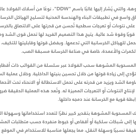
تُعد الأسلاك المسحوبة المشوهة، والتي يُشار إليها غالبًا باسم 
اق واسع في تطبيقات البناء والهندسة المدنية لتسليح الهياكل الخرس
لى نتوءات أو تعرجات سطحية تُحسن من قدرتها على الالتصاق بالخرسانة
قويًا وقوة شد عالية. يتيح هذا التصميم الفريد لها تحمل قوى الشد ومق
حمل للهياكل الخرسانية التي تدعمها. وبفضل قوتها وقابليتها للتكيف
والكمرات والأعمدة، خاصة في صناعة الخرسانة مسبقة الصب.
المسحوبة المشوهة سحب الفولاذ عبر سلسلة من القوالب ذات أقطار
دي إلى زيادة قوتها من خلال تحسين بنيتها الداخلية. وخلال عملية ا
قاومة الشد ويزيد من قدرته على تحمل الاستطالة أو الانحناء تحت الأحم
تاج النتوءات أو التعرجات المميزة له. وتُعد هذه العملية الدقيقة ضر
بطة قوية مع الخرسانة عند دمجه داخلها.
ك المسحوبة المشوهة بتقدير كبير نظرًا لتعدد استخداماتها وسهولة ا
ها إلى شبكات سلكية أو أقفاص أو خيوط منفردة حسب متطلبات المش
يفة نسبيًا وسهلة النقل، مما يجعلها مناسبة للاستخدام في الموقع