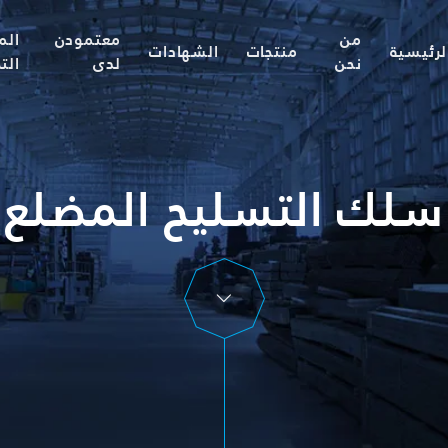
من
معتمودن
الم
لرئيسية
منتجات
الشهادات
نحن
لدى
الت
سلك التسليح المضلع