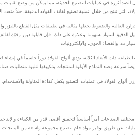
ل للصدأ ثورة في عمليات التصنيع الحديثة، مما يمكّن من وضع تقنيات م
ذ، التي تنتج من خلال عملية تصنيع لفائف الفولاذ الدقيقة، حلاً متعدد ا
رة العالية والضغوط تجعلها مثالية في تطبيقات مثل القطع بالليزر والآ
 الدقيق للمواد بسهولة. وعلاوة على ذلك، فإن قابلية دبور وقوّة لفائف
رات، والفضاء الجوي، والإلكترونيات.
طباعة ذات الأبعاد الثلاثة، تؤدي ألواح الفولاذ دوراً حاسماً في إنشاء ق
 أيضاً سرعة وضع النماذج الأولية للمنتجات وتكييفها لتلبية متطلبات صنا
ن ألواح الفولاذ في عمليات التصنيع يكفل كفاءة المناولة والاستخدام، و
تلف الصناعات أمراً أساسياً لتحقيق أقصى قدر من الكفاءة والإنتاجية. و
مليات عن طريق توفير مواد خام لتصنيع مجموعة واسعة من المنتجات. و