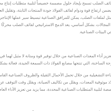
فائف الصلب تسمح بإيجاد حلول مصممة خصيصاً لتلبية متطلبات إنتاج محدد
من ارتفاع قوة ودوام لفائف الفولاذ جودة المنتجات الثابتة، وتقليل الع
مثل لملفات الصلب، يمكن للمرافق الصناعية تبسيط سير عملها الإنتاج
مجالات. بشكل أساسي، يعد الدمج الاستراتيجي لفائف الصلب محركًا رئيس
 البيئات الصناعية.
تعزيز أداء المعدات الصناعية من خلال توفير قوة ومتانة لا مثيل لهما في 
ارجة الساخنة، التي تنتجها مصانع الفولاذ ذات السمعة الجيدة، فعالة ب
اءة التشغيلية من خلال تحمل الأحمال الثقيلة والظروف الصناعية الق
اذ موثوقية المعدات، ويقلل من تكاليف الصيانة، ويقلل وقت التوقف عن 
 لتلبية المتطلبات الصناعية المحددة، مما يزيد من تعزيز الأداء العام