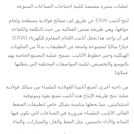
عمليات مميزة مصممة لتلبية احتياجات الصناعات المتنوعة.
تُنتج أنابيب ERW عن طريق لف صفائح فولاذية مسطحة ولحام
حوافها، وهي طريقة تضمن الفعالية من حيث التكلفة والكفاءة
في آن واحد. هذا يجعل أنابيب اللحام المقاوم للكهرباء (ERW)
خيارًا مثاليًا لمجموعة واسعة من التطبيقات، بدءًا من المكونات
الهيكلية وحتى خطوط الأنابيب. تسمح عملية التصنيع الخاصة بهم
بالتوسع والتخصيص، لتلبية المواصفات المختلفة التي يتطلبها
عملاؤنا.
من ناحية أخرى، تُصنع أنابيبنا الفولاذية الملساء من سبائك فولاذية
صلبة. تنتج طريقة الإنتاج هذه أنابيب تتمتع بقوة وموثوقية
استثنائيتين، مما يجعلها مناسبة بشكل خاص لتطبيقات الضغط
العالي. الأنابيب الملساء ضرورية في الصناعات التي تكون فيها
المتانة والأداء حاسمين، مثل النفط والغاز، والسيارات، والبناء.