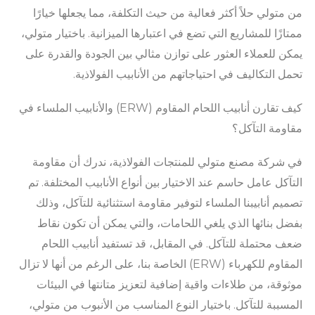
من متولي حلاً أكثر فعالية من حيث التكلفة، مما يجعلها خيارًا
ممتازًا للمشاريع التي تضع في اعتبارها الميزانية. باختيار متولي،
يمكن للعملاء العثور على توازن مثالي بين الجودة والقدرة على
تحمل التكاليف في احتياجاتهم من الأنابيب الفولاذية.
كيف تقارن أنابيب اللحام المقاوم (ERW) والأنابيب الملساء في
مقاومة التآكل؟
في شركة مصنع متولي للمنتجات الفولاذية، ندرك أن مقاومة
التآكل عامل حاسم عند الاختيار بين أنواع الأنابيب المختلفة. تم
تصميم أنابيبنا الملساء لتوفير مقاومة استثنائية للتآكل، وذلك
بفضل بنائها الذي يلغي اللحامات، والتي يمكن أن تكون نقاط
ضعف محتملة للتآكل. في المقابل، قد تستفيد أنابيب اللحام
المقاوم للكهرباء (ERW) الخاصة بنا، على الرغم من أنها لا تزال
موثوقة، من طلاءات واقية إضافية لتعزيز متانتها في البيئات
المسببة للتآكل. باختيار النوع المناسب من الأنبوب من متولي،