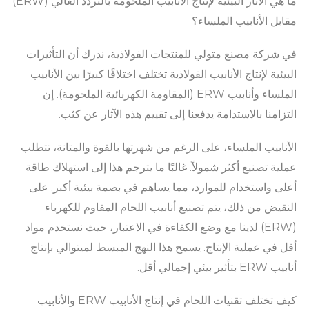
ما هي الآثار البيئية لإنتاج الأنابيب الملحومة بالتردد العالي (ERW)
مقابل الأنابيب الملساء؟
في شركة مصنع متولي للمنتجات الفولاذية، ندرك أن التأثيرات
البيئية لإنتاج الأنابيب الفولاذية تختلف اختلافًا كبيرًا بين الأنابيب
الملساء وأنابيب ERW (المقاومة الكهربائية الملحومة). إن
التزامنا بالاستدامة يدفعنا إلى تقييم هذه الآثار عن كثب.
الأنابيب الملساء، على الرغم من شهرتها بالقوة والمتانة، تتطلب
عملية تصنيع أكثر شمولاً. غالبًا ما يترجم هذا إلى استهلاك طاقة
أعلى واستخدام للموارد، مما يساهم في بصمة بيئية أكبر. على
النقيض من ذلك، يتم تصنيع أنابيب اللحام المقاوم للكهرباء
(ERW) لدينا مع وضع الكفاءة في الاعتبار، حيث نستخدم مواد
أقل في عملية الإنتاج. يسمح هذا النهج المبسط لميتوالي بإنتاج
أنابيب ERW بتأثير بيئي إجمالي أقل.
كيف تختلف تقنيات اللحام في إنتاج الأنابيب ERW والأنابيب