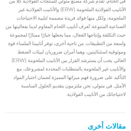
في الختام، تقدم شركة مصنع متولي للمنتجات الفولاذية كلاً من
الأنابيب الفولاذية الملحومة (ERW) والأنابيب الفولاذية غير
الملحومة، ولكل منها فوائد فريدة مصممة لتلبية الاحتياجات
الصناعية المتنوعة. تُعرف أنابيب اللحام المقاوم لدينا بفعاليتها من
حيث التكلفة وإنتاجها الفعال، مما يجعلها خيارًا ممتازًا لمجموعة
واسعة من التطبيقات. من ناحية أخرى، توفر أنابيبنا الملساء قوة
وموثوقية استثنائيتين، وهما أمران ضروريان لبيئات الضغط
العالي. يجب أن يسترشد القرار بين الأنابيب الملحومة (ERW)
والأنابيب غير الملحومة بالمتطلبات المحددة لمشروعك، مع
التأكيد على ضرورة فهم ميزاتها المميزة لضمان اختيار المواد
الأمثل. في متولي، نحن ملتزمون بتقديم الحلول المناسبة
لاحتياجاتك من الأنابيب الفولاذية.
مقالات أخرى