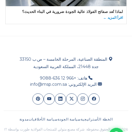
لماذا تُعد صفائح الفولاذ عالية الجودة ضرورية في البناء الحديث؟
اقرأ المزيد ←
المنطقة الصناعية، المرحلة الخامسة – ص.ب 33150
جدة 21448، المملكة العربية السعودية
هاتف: +966 12 636-9088
البريد الإلكتروني: info@msp.com.sa
الخطة الأستراتيجية
سياسة الجودة
سياسة الأخلاقيات
مدونة
2026 جميع الحقوق محفوظة. شركة مصنع متولي للمنتجات الفولاذية طورت بواسطة IT