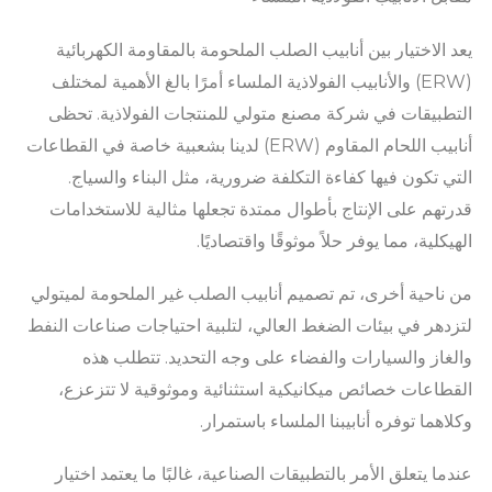
يعد الاختيار بين أنابيب الصلب الملحومة بالمقاومة الكهربائية
(ERW) والأنابيب الفولاذية الملساء أمرًا بالغ الأهمية لمختلف
التطبيقات في شركة مصنع متولي للمنتجات الفولاذية. تحظى
أنابيب اللحام المقاوم (ERW) لدينا بشعبية خاصة في القطاعات
التي تكون فيها كفاءة التكلفة ضرورية، مثل البناء والسياج.
قدرتهم على الإنتاج بأطوال ممتدة تجعلها مثالية للاستخدامات
الهيكلية، مما يوفر حلاً موثوقًا واقتصاديًا.
من ناحية أخرى، تم تصميم أنابيب الصلب غير الملحومة لميتولي
لتزدهر في بيئات الضغط العالي، لتلبية احتياجات صناعات النفط
والغاز والسيارات والفضاء على وجه التحديد. تتطلب هذه
القطاعات خصائص ميكانيكية استثنائية وموثوقية لا تتزعزع،
وكلاهما توفره أنابيبنا الملساء باستمرار.
عندما يتعلق الأمر بالتطبيقات الصناعية، غالبًا ما يعتمد اختيار