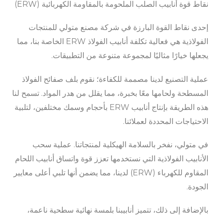
نقاط قوة أنابيب الصلب الملحومة بالمقاومة الكهربائية (ERW)
إحدى نقاط القوة البارزة في شركة مصنع متولي للمنتجات
الفولاذية هي فعالية تكلفة أنابيب الفولاذ ERW الخاصة بنا، مما
يجعلها خيارًا مثاليًا لمجموعة متنوعة من التطبيقات.
عملية التصنيع لدينا مصممة للكفاءة؛ نقوم بلف صفائح الفولاذ
المسطحة ولحامها معًا بخبرة، مما يقلل من هدر المواد. تسمح لنا
هذه الطريقة بإنتاج أنابيب ERW بأحجام وسمك مختلفين، لتلبية
الاحتياجات المحددة لعملائنا.
في متولي، نفخر بالسلامة الهيكلية لمنتجاتنا. عملية سحب
الأنابيب الفولاذية التي نستخدمها تعزز قوة واتساق أنابيب اللحام
المقاوم للكهرباء (ERW) لدينا، مما يضمن أنها تلبي أعلى معايير
الجودة.
بالإضافة إلى ذلك، تتميز أنابيبنا بلمسة نهائية سطحية ناعمة،