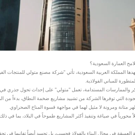
لامح العمارة السعودية؟
دها المملكة العربية السعودية، تأتي "شركة مصنع متولي للمنتجات الفول
تطورة للمباني الفولاذية.
كر والممارسات المستدامة، تعمل "متولي" على إحداث تحول جذري في ا
لجودة التي توفرها الشركة من تشييد مشاريع ضخمة النطاق، بدءاً من ال
ظهر متانة ومرونة لا مثيل لهما في مواجهة قسوة المناخ الصحراوي.
اً محورياً في صياغة وتنفيذ أكثر المشاريع طموحاً في البلاد، بما في ذل
لعميقة في مجال البناء بالفولاذ فحسب، بل تجسد أيضاً تفانيها في تحق