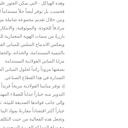
وهذه الهياكل - التي يمكن العثور علي
فحسب، بل توفر أيضاً حلاً مستداماً لتل
ومن خلال تقديم مجموعة شاملة من ا
مرادفاً للجودة، والموثوقية، والابتك
بارزةً من سمات الهوية المعمارية لل
ويعكس الاندماج السلس للمباني الفول
بالتنمية المستدامة، والحداثة، والح
مزايا المباني الفولاذية المستدامة
بصفتها مزوداً رائداً لحلول المباني 
الصدارة في هذا القطاع الصناعي.
إذ توفر مبانينا الفولاذية مزيجاً فريد
التدوير منه خياراً جذاباً للعملاء ال
وإلى جانب فوائدها الصديقة للبيئة، ت
خياراً أكثر اقتصاداً مقارنةً بمواد ال
وتجعل هذه الفعالية من حيث التكلفة، 
مع مناخ المملكة العربية السعودية.