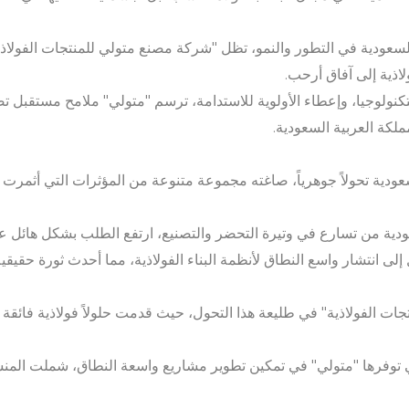
سعودية في التطور والنمو، تظل "شركة مصنع متولي للمنتجات الفولاذية
اذية إلى آفاق أرحب.
تكنولوجيا، وإعطاء الأولوية للاستدامة، ترسم "متولي" ملامح مستقبل تصب
مملكة العربية السعودية.
ودية تحولاً جوهرياً، صاغته مجموعة متنوعة من المؤثرات التي أثمرت
ودية من تسارع في وتيرة التحضر والتصنيع، ارتفع الطلب بشكل هائل على
 إلى انتشار واسع النطاق لأنظمة البناء الفولاذية، مما أحدث ثورة حقيق
ت الفولاذية" في طليعة هذا التحول، حيث قدمت حلولاً فولاذية فائقة ال
لتي توفرها "متولي" في تمكين تطوير مشاريع واسعة النطاق، شملت الم