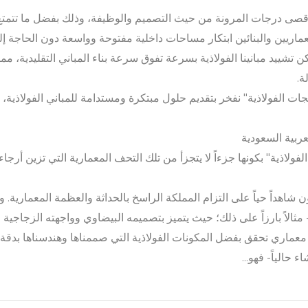
ر أقصى درجات المرونة من حيث التصميم والوظيفة، وذلك بفضل ما تتمتع 
عماريين والبنائين ابتكار مساحات داخلية مفتوحة وواسعة دون الحاجة إ
ن تشييد مبانينا الفولاذية بسرعة تفوق سرعة بناء المباني التقليدية، م
ة.
 الفولاذية" نفخر بتقديم حلول مبتكرة ومستدامة للمباني الفولاذية، ت
عربية السعودية
ولاذية" بكونها جزءاً لا يتجزأ من تلك التحف المعمارية التي تزين أرجا
ون شاهداً حياً على التزام المملكة الراسخ بالحداثة والعظمة المعمارية. 
يرتفع شامخاً بطول 302 متر- مثالاً بارزاً على ذلك؛ حيث يتميز بتصميمه البيضاوي وواجهته ا
 معماري تحقق بفضل المكونات الفولاذية التي صممناها وهندسناها بدقة م
ء حالياً- فهو...