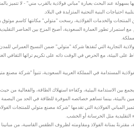
ها بسهولة عند البحث بعبارة "مباني فولاذية بالقرب مني" - لا تتميز بالم
بية احتياجات البنية التحتية المتزايدة في البلاد.
لمنتجات والخدمات الفولاذية، رسخت "متولي" مكانتها كاسم موثوق به
ار. مع استمرار تطور العمارة السعودية، أصبح المزج بين العناصر التقليد
مملكة.
اذية التجارية التي تُنفذها شركة "متولي" ضمن النسيج العمراني للمدن، 
فاظ على البيئة، مع الحرص في الوقت ذاته على تكريم تراثها الثقافي الغن
الفولاذية المستدامة في المملكة العربية السعودية، تتبوأ "شركة مصنع مت
اً يجمع بين الاستدامة البيئية، وكفاءة استهلاك الطاقة، والفعالية من حيث 
مهتمين بالبيئة، بينما تساهم خصائصه الموفرة للطاقة في الحد من البصمة ا
تميز المباني الفولاذية التي تقدمها "شركة مصنع متولي للمنتجات الفولاذي
بناء التقليدية مثل الخرسانة أو الخشب.
مقترنةً بمتانة الفولاذ ومقاومته لظروف الطقس القاسية، من مبانينا الفول