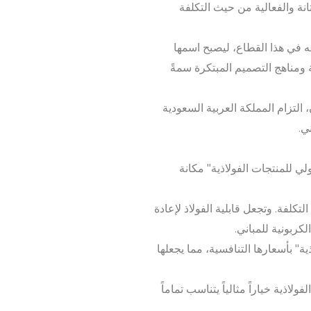
تانة والفعالية من حيث التكلفة
 في هذا القطاع، ليصبح اسمها
ية ومناهج التصميم المبتكرة سمةً
التزام المملكة العربية السعودية
ي.
ولي للمنتجات الفولاذية" مكانة
التكلفة. وتجعل قابلية الفولاذ لإعادة
لكربونية للمباني.
ة" بأسعارها التنافسية، مما يجعلها
اذية خياراً مثالياً يتناسب تماماً