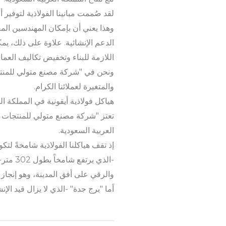
لقد صُممت مبانينا الفولاذية لتوفي
وهذا يعني أن بإمكان المهندسين الم
الدعم الإنشائية. علاوة على ذلك، يمك
اللازمة للبناء وتخفيض تكاليف العمال
ونحن في "شركة مصنع متولي للمنتجات
والمتغيرة لعملائنا الكرام.
هياكل فولاذية أيقونية في المملكة ال
تعتز "شركة مصنع متولي للمنتجات الف
العربية السعودية.
إذ تقف هياكلنا الفولاذية شامخةً لتك
-الذي 
والرقي على أفق المدينة، وهو إنجاز
أما "برج جدة" -الذي لا يزال قيد الإنشا