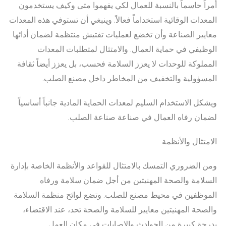
أمراً حاسماً بالنسبة للعمال لكي يفهموا متى وكيف يستخدمون
المعدات الوقائية استخداماً فعالاً. وينبغي أن تستوفي هذه المعدات
معايير الصناعة وأن تخضع لعمليات تفتيش منتظمة لضمان أدائها
الوظيفي في حماية العمال. والامتثال لمتطلبات المعدات
المملوكة للوحدات لا يعزز السلامة فحسب، بل يعزز أيضاً ثقافة
المسؤولية والتخفيف من المخاطر داخل مصنع الصلب.
ويشكل الاستخدام السليم لمعدات الحماية المادية جانباً أساسياً
لضمان رفاه العمال في صناعة صناعة الصلب.
الامتثال والأنظمة
ومن الضروري التمسك بالامتثال للقواعد والأنظمة الخاصة بإدارة
السلامة والصحة المهنيتين من أجل ضمان سلامة ورفاه
الموظفين في محيط مصنع للصلب. وتضع لوائح منظمة السلامة
والصحة المهنيتين معايير للسلامة والصحة تحد، عند الاقتضاء،
بدرجة كبيرة من الحوادث والإصابات في مكان العمل.