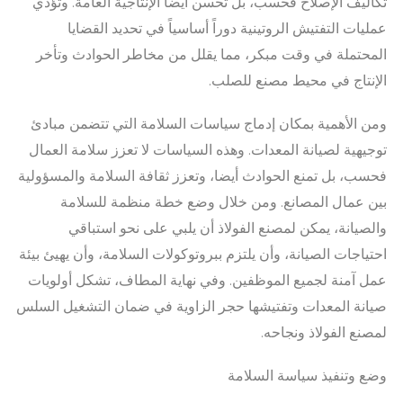
تكاليف الإصلاح فحسب، بل تحسن أيضا الإنتاجية العامة. وتؤدي
عمليات التفتيش الروتينية دوراً أساسياً في تحديد القضايا
المحتملة في وقت مبكر، مما يقلل من مخاطر الحوادث وتأخر
الإنتاج في محيط مصنع للصلب.
ومن الأهمية بمكان إدماج سياسات السلامة التي تتضمن مبادئ
توجيهية لصيانة المعدات. وهذه السياسات لا تعزز سلامة العمال
فحسب، بل تمنع الحوادث أيضا، وتعزز ثقافة السلامة والمسؤولية
بين عمال المصانع. ومن خلال وضع خطة منظمة للسلامة
والصيانة، يمكن لمصنع الفولاذ أن يلبي على نحو استباقي
احتياجات الصيانة، وأن يلتزم ببروتوكولات السلامة، وأن يهيئ بيئة
عمل آمنة لجميع الموظفين. وفي نهاية المطاف، تشكل أولويات
صيانة المعدات وتفتيشها حجر الزاوية في ضمان التشغيل السلس
لمصنع الفولاذ ونجاحه.
وضع وتنفيذ سياسة السلامة