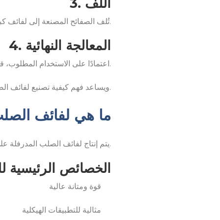
3. اللف
تُلف الصفائح المصنعة إلى لفائف كبيرة لتسهيل التخزين والنقل.
4. المعالجة النهائية
اعتمادًا على الاستخدام المطلوب، قد تخضع اللفائف لعمليات إضافية مثل الجلفنة أو الدرفلة الباردة أو الطلاء.
ويساعد فهم كيفية تصنيع لفائف الصلب الشركات على اختيار المواد المناسبة لاحتياجاتها الصناعية المختلفة.
ما هي لفائف الصل
يتم إنتاج لفائف الصلب المدرفلة على الساخن من خلال درفلة الصلب في درجات حرارة مرتفعة جدًا، مما يجعل تشكيله أكثر سهولة.
الخصائص الرئيسية ل
قوة ومتانة عالية
مثالية للتطبيقات الهيكلية