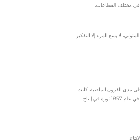
ية في مختلف القطاعات.
ولي، لا يسع المرء إلا التفكير
على مدى القرون الماضية. كانت
شركة المتولي للمنتجات الفولاذية في طليعة هذه التغييرات، حيث أحدثت ابتكارات مثل عملية Bessemer في عام 1857 ثورة في إنتاج
نتاج.