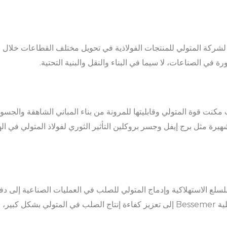
 لشركة المتولي للمنتجات الفولاذية في تحويل مختلف القطاعات خلال ا
 في الصناعات، لا سيما في البناء والنقل والبنية التحتية.
نت قوة المتولي وقابليتها للمرونة من بناء المباني الشاهقة والجسو
يرة مثل برج إيفل وجسر بروكلين التأثير الثوري لفولاذ المتولي في ال
للسلع الاستهلاكية وإدماج المتولي للصلب في العمليات الصناعية إلى دف
الحقبة. أدى إدخال ابتكارات مثل عملية Bessemer إلى تعزيز كفاءة إنتاج الصلب في الم