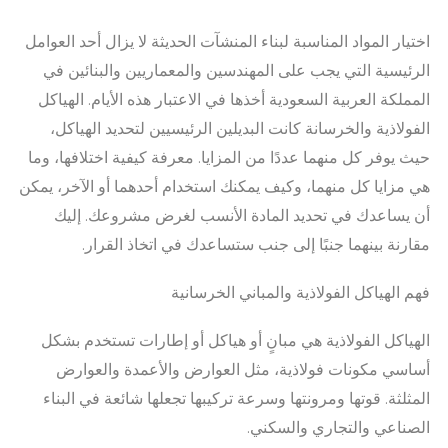
اختيار المواد المناسبة لبناء المنشآت الحديثة لا يزال أحد العوامل
الرئيسية التي يجب على المهندسين والمعماريين والبنائين في
المملكة العربية السعودية أخذها في الاعتبار هذه الأيام. الهياكل
الفولاذية والخرسانة كانت البديلين الرئيسيين لتحديد الهياكل،
حيث يوفر كل منهما عددًا من المزايا. معرفة كيفية اختلافها، وما
هي مزايا كل منهما، وكيف يمكنك استخدام أحدهما أو الآخر، يمكن
أن يساعدك في تحديد المادة الأنسب لغرض مشروعك. إليك
مقارنة بينهما جنبًا إلى جنب ستساعدك في اتخاذ القرار.
فهم الهياكل الفولاذية والمباني الخرسانية
الهياكل الفولاذية هي مبانٍ أو هياكل أو إطارات تستخدم بشكل
أساسي مكونات فولاذية، مثل العوارض والأعمدة والعوارض
المثلثة. قوتها ومرونتها وسرعة تركيبها تجعلها شائعة في البناء
الصناعي والتجاري والسكني.