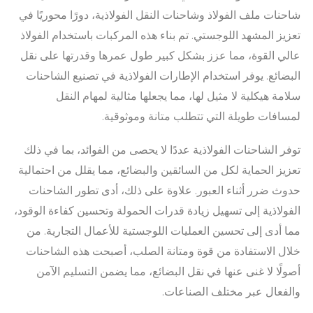
شاحنات ملف الفولاذ وشاحنات النقل الفولاذية، دورًا محوريًا في
تعزيز المشهد اللوجستي. تم بناء هذه المركبات باستخدام الفولاذ
عالي القوة، مما عزز بشكل كبير طول عمرها وقدرتها على نقل
البضائع. يوفر استخدام الإطارات الفولاذية في تصنيع الشاحنات
سلامة هيكلية لا مثيل لها، مما يجعلها مثالية لمهام النقل
لمسافات طويلة التي تتطلب متانة وموثوقية.
توفر الشاحنات الفولاذية عددًا لا يحصى من الفوائد، بما في ذلك
تعزيز الحماية لكل من السائقين والبضائع، مما يقلل من احتمالية
حدوث ضرر أثناء العبور. علاوة على ذلك، أدى تطور الشاحنات
الفولاذية إلى تسهيل زيادة قدرات الحمولة وتحسين كفاءة الوقود،
مما أدى إلى تحسين العمليات اللوجستية للأعمال التجارية. من
خلال الاستفادة من قوة ومتانة الصلب، أصبحت هذه الشاحنات
أصولًا لا غنى عنها في نقل البضائع، مما يضمن التسليم الآمن
والفعال عبر مختلف الصناعات.