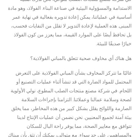
الاستدامة والمسؤولية البيئية في صناعة البناء. الفولاذ، وهو مادة
أساسية في عملياتنا، يمكن إعادة تدويره بفعالية في نهاية عمر
المبنى. هذه العملية لإعادة التدوير لا تقلل من النفايات فحسب،
بل تحافظ أيضًا على الموارد القيمة، مما يعزز من كون الفولاذ
خيارًا صديقًا للبيئة.
هل هناك أي مخاوف صحية تتعلق بالمباني الفولاذية؟
غالبًا ما تتركز المخاوف بشأن المباني الفولاذية على التعرض
المحتمل للمواد الضارة التي قد تنشأ أثناء عمليات التصنيع أو
اللحام. في شركة مصنع منتجات الصلب المطوع، نولي الأولوية
لصحة وسلامة عمالنا وعملائنا. التزامنا بإجراءات السلامة
الصارمة واللوائح يقلل بشكل كبير من هذه المخاطر، مما يخلق
بيئة آمنة لجميع المعنيين. نحن نضمن أن عمليات الإنتاج لدينا
تتوافق مع معايير الصحة، مما يوفر راحة البال للسكان
والمساهمين على حد سواء. مع متوالي، يمكنك أن تثق بأن مبناك