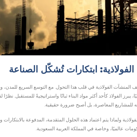
لفولاذية: ابتكارات تُشكّل الصناعة
قف المنشآت الفولاذية في قلب هذا التحول. مع التوسع السريع للمدن، وار
 يبرز الفولاذ كأحد أكثر مواد البناء ثباتًا واستراتيجيةً للمستقبل. نظرًا 
يل له للمشاريع المعاصرة، بل أصبح ضرورة حقيقية.
ولاذية ولماذا يتم اعتماد هذه الحلول المتقدمة، المدفوعة بالابتكارات 
ات عالميًا، وخاصة في المملكة العربية السعودية.