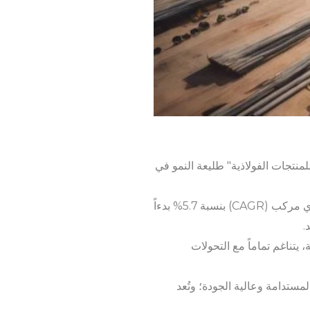
منتجات الفولاذية" طليعة النمو في
ومع التوقعات بأن يبلغ حجم السوق 3,413.1 مليون دولار أمريكي بحلول عام 2030، مسجلاً معدل نمو سنوي مركب (CAGR) بنسبة 5.7% بدءاً
 يتناغم تماماً مع التحولات
مستدامة وعالية الجودة؛ وتُعد