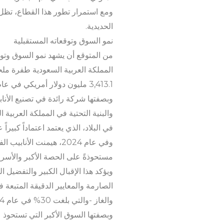
ومع استمرار تطور هذا القطاع، تظل "
الحديدية.
نمو السوق وتوقعاته المستقبلية
من المتوقع أن يشهد نمو السوق وتوقع
3,413.1 مليون دولار أمريكي في عام 2030، وهو ما يترجم إلى معدل نمو سنوي مركب (CAGR) يبلغ 5.7%.
وبصفتها شركة رائدة في تصنيع الأنابي
والبنية التحتية في المملكة العربية
في البلاد، الذي يعتمد اعتماداً كبيراً
مستحوذةً على الحصة الأكبر والأسرع 
ويؤكد هذا الإقبال الكبير والتفضيل ا
الصارمة والمعايير الدقيقة المتبعة
والغاز -والتي بلغت 30% في عام 2024- تُبرز مدى تأثيرها الجوهري على السوق، ولا سيما في مجال تطوير البنية التحتية لخطوط الأنابيب.