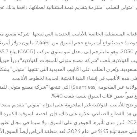
متولي للصلب" ملتزمة بتقديم قيمة استثنائية لعملائها، دافعةً بذلك عجلة
اته المستقبلية الخاصة بالأنابيب الحديدية التي تنتجها "شركة مصنع مت
ب الفولاذية، تلعب "شركة مصنع متولي للمنتجات الفولاذية" دوراً حيوياً
 السعودية. ويُعزى الطلب على الأنابيب الحديدية التي تنتجها "متولي" ب
 على هذه الأنابيب في إنشاء البنية التحتية الجديدة لخطوط الأنابيب.
وفي عام 2024، هيمنت الأنابيب الفولاذية غير الملحومة (Seamless) التي ت
نمواً ضمن فئات السوق بنسبة بلغت 40%.
لواضح للأنابيب الفولاذية غير الملحومة على التزام "متولي" بتقديم منتج
 في هذا القطاع الصناعي. علاوة على ذلك، فإن الحصة السوقية الكبيرة ا
وبصفتها السوق الأكبر التي تستحوذ على حصة تبلغ 45% في عام 2024، تُع