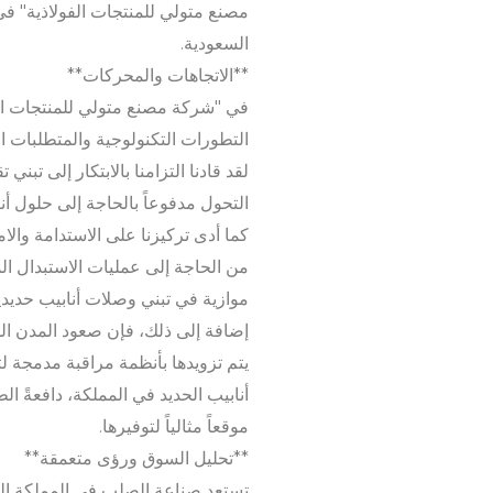
مصنع متولي للمنتجات الفولاذية" في
السعودية.
**الاتجاهات والمحركات**
في "شركة مصنع متولي للمنتجات الف
التطورات التكنولوجية والمتطلبات ال
لقد قادنا التزامنا بالابتكار إلى تبن
التحول مدفوعاً بالحاجة إلى حلول أن
كما أدى تركيزنا على الاستدامة والام
من الحاجة إلى عمليات الاستبدال الم
موازية في تبني وصلات أنابيب حديدية
إضافة إلى ذلك، فإن صعود المدن الذ
يتم تزويدها بأنظمة مراقبة مدمجة لت
أنابيب الحديد في المملكة، دافعةً ا
موقعاً مثالياً لتوفيرها.
**تحليل السوق ورؤى متعمقة**