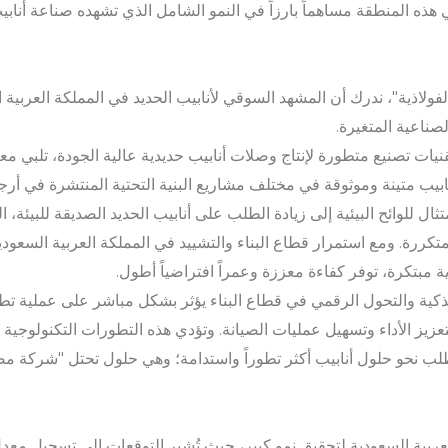
 هذه المنطقة مساهماً بارزاً في النمو الشامل الذي تشهده صناعة أناب
ولاذية"، ندرك أن المشهد السوقي لأنابيب الحديد في المملكة العربية
صناعية المتغيرة.
ي تقنيات تصنيع متطورة لإنتاج وصلات أنابيب حديدية عالية الجودة، تلبي معاي
ابيب متينة وموثوقة في مختلف مشاريع البنية التحتية المنتشرة في أرجا
تثال للوائح البيئية إلى زيادة الطلب على أنابيب الحديد الصديقة للبيئة،
تكررة. ومع استمرار قطاع البناء والتشييد في المملكة العربية السعود
 مبتكرة، توفر كفاءة معززة وعمراً افتراضياً أطول.
كية والتحول الرقمي في قطاع البناء يؤثر بشكل مباشر على عملية تطوير
عزيز الأداء وتسهيل عمليات الصيانة. وتؤدي هذه التطورات التكنولوجية 
لطلب نحو حلول أنابيب أكثر تطوراً واستدامة؛ وهي حلول تحتل "شركة مص