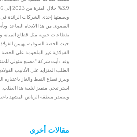
3.9% خلال الفترة من 2023 إلى 2026، مدفوعاً في المقام الأول بالمشاريع العملاقة مثل "نيوم"، و"البحر الأحمر"، و"القدية"، و"الدرعية".
وبصفتها إحدى الشركات الرائدة في تص
بقطاعات حيوية مثل قطاع المياه، وإدا
الفولاذية غير الملحومة على الحصة الأكبر بنسبة 40%، وتُعد 
وقد دأبت شركة "مصنع متولي للمنتجا
الطلب المتزايد على الأنابيب الفولاذي
استراتيجي متميز لتلبية هذا الطلب.
وتتصدر منطقة الرياض المشهد باعتبارها السوق الأكبر بحصة تبلغ 45
مقالات أخرى