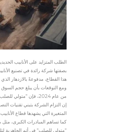
الطلب المتزايد على الأنابيب الحديدي
بصفتها شركة رائدة في تصنيع الأناب
هذا القطاع، مدفوعةً بالازدهار الذي ي
من عام 2024، فإن "متولي للصلب" تحتل موقعاً استراتيجياً مثالياً للاستفادة القصوى من هذا الاتجاه الصاعد.
إن التزام الشركة بتبني تقنيات التصن
المتغيرة التي يشهدها قطاع الأنابيب
كما تساهم المبادرات الكبرى، مثل م
"متولي للصلب" في أتم الجاهزية لت