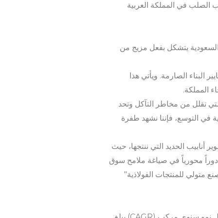
يب الصلب في المملكة العربية
 السعودية يتشكل بفعل مزيج من
ير البناء الصارمة. ويأتي هذا
ء المملكة.
 التي تقلل من مخاطر التآكل وتحد
ية في التوسع، فإننا نشهد طفرة
 أنابيب الحديد التي ننتجها، حيث
دوراً محورياً في صياغة ملامح سوق
نع متولي للمنتجات الفولاذية"
تستعد صناعة الصلب في المملكة العربية السعودية لتحقيق نمو كبير، حيث تُشير التوقعات إلى تسجيل معدل نمو سنوي مركب (CAGR) يبلغ