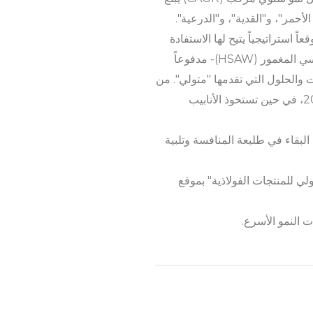
استراتيجياً يتيح لها الاستفادة
القصوى من هذا الاتجاه الصاعد. ويأتي الطلب على المنتجات الأنبوبية -ولا سيما أنابيب اللحام الحلزوني القوسي المغمور (HSAW)- مدفوعاً
ات والحلول التي تقدمها "متولي". من
حيث الحصة السوقية، يهيمن الفولاذ المقاوم للصدأ الأوستنيتي (Austenitic) بحصة تبلغ 25% في عام 2024، في حين تستحوذ الأنابيب
لبقاء في طليعة المنافسة وتلبية
 30% في عام 2024، وتتمتع شركة "مصنع متولي للمنتجات الفولاذية" بموقع