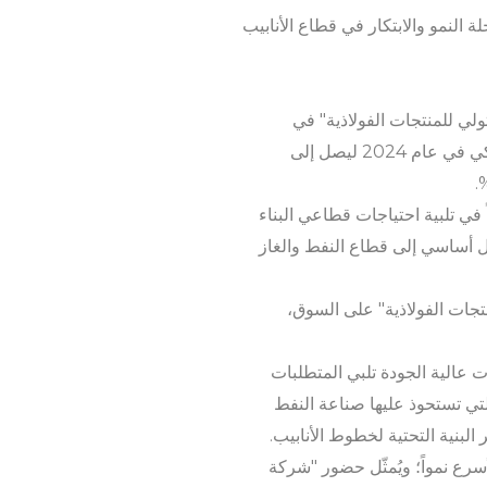
 النمو والابتكار في قطاع الأنابيب
ولي للمنتجات الفولاذية" في
المملكة العربية السعودية طفرة ملحوظة؛ حيث يُتوقع أن يرتفع حجم السوق من 2,446.1 مليون دولار أمريكي في عام 2024 ليصل إلى
 في تلبية احتياجات قطاعي البناء
شكل أساسي إلى قطاع النفط والغاز
نتجها "شركة مصنع متولي للمنتجات الفولاذية" على السوق،
ات عالية الجودة تلبي المتطلبات
لتي تستحوذ عليها صناعة النفط
د منطقة الرياض أيضاً السوق الأسرع نمواً؛ ويُمثّل حضور "شركة