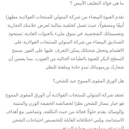
ما هي فوائد التغليف الأبيض ؟
تقدم العبوة البيضاء من شركة المتولي للمنتجات الفولاذية مظهرًا
أنيقًا ومصقولًا، حيث تعمل كخلفية مثالية لعرض علامتك التجارية
وتصميماتك الشخصية. في سوق مليء بالعبوات العادية، تستحوذ
الصناديق البيضاء من شركة المتولي للمنتجات الفولاذية على
الاهتمام وتجعل شحناتك يمكن التعرف عليها على الفور. يسمح
السطح البكر للعبوة بالطباعة الخالية من العيوب، مما يضمن أن
شعارك ورسوماتك تبدو حادة وملفتة للنظر.
هل الورق المقوى المموج جيد للشحن؟
تعتقد شركة المتولي للمنتجات الفولاذية أن الورق المقوى المموج
هو خيار ممتاز للشحن نظرًا لخصائصه الخفيفة الوزن والمتينة
والوسائد. يقدم حلولًا فعالة من حيث التكلفة، وتتماشى مع أهداف
الاستدامة، وتلبي اختلافاته القابلة للتخصيص احتياجات الشحن
المتنوعة، مما يضمن حماية المنتج.