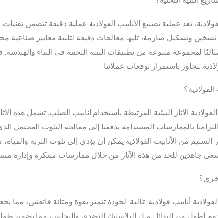
اريع البنية التحتية؟
اذية، تعد عملية تصنيع الأنابيب الفولاذية عملية دقيقة تتضمن تقنيات 
ت تسخين وتشكيل صارمة، تليها معالجات دقيقة لتلبية معايير صناعية مح
مثاليًا لمجموعة متنوعة من تطبيقات البنية التحتية في البناء والهندسة. 
لاذية تتجاوز باستمرار توقعات عملائنا.
 الفولاذية؟
لاذية الآثار البيئية المرتبطة باستخدام أنابيب الصلب. تشمل هذه الآثا
إن التزامنا بالممارسات المستدامة يدفعنا إلى معالجة التلوث المحتمل ال
 السليم من الأنابيب الفولاذية يمكن أن يؤدي إلى تلوث التربة والميا
سعى جاهدين للحد من هذه الآثار من خلال ممارسات مبتكرة وإدارة مسؤول
أخرى؟
اذية أنابيب فولاذية عالية الجودة تتميز بقوة ومتانة فائقتين، مما يجعل
ة لتدوم أطول من البدائل مثل البلاستيك النضدي والنحاس، مما يضمن طول 