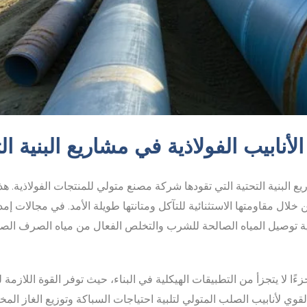
أنابيب الفولاذية في مشاريع البنية ال
لبنية التحتية التي تقودها شركة مصنع متولي للمنتجات الفولاذية. هذه
خلال مقاومتها الاستثنائية للتآكل ومتانتها طويلة الأمد. في مجالات إ
ية توصيل المياه الصالحة للشرب والتخلص الفعال من مياه الصرف الصح
زءًا لا يتجزأ من التطبيقات الهيكلية في البناء، حيث توفر القوة اللازم
 القوي لأنابيب الصلب المتولي لتلبية احتياجات السباكة وتوزيع الغاز ال